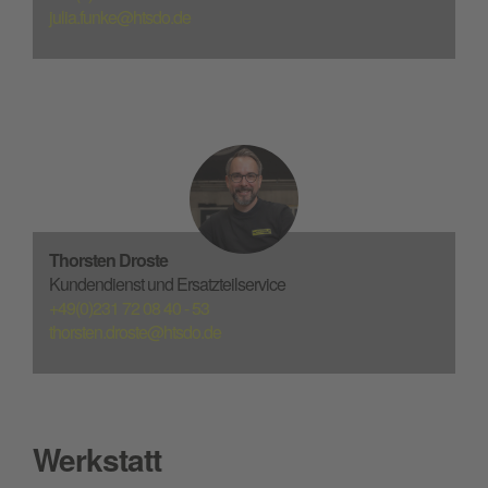
julia.funke@htsdo.de
Thorsten Droste
Kundendienst und Ersatzteilservice
+49(0)231 72 08 40 - 53
thorsten.droste@htsdo.de
Werkstatt