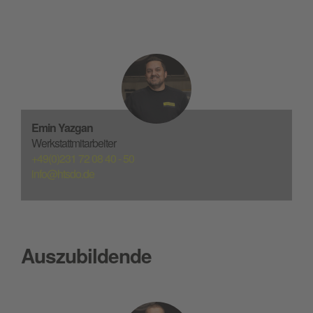
Emin Yazgan
Werkstattmitarbeiter
+49(0)231 72 08 40 - 50
info@htsdo.de
Auszubildende