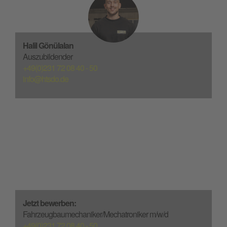
Halil Gönülalan
Auszubildender
+49(0)231 72 08 40 - 50
info@htsdo.de
Jetzt bewerben:
Fahrzeugbaumechaniker/Mechatroniker m/w/d
+49(0)231 72 08 40 - 50