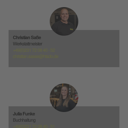
Christian Saße
Werkstattmeister
+49(0)231 72 08 40 - 52
christian.sasse@htsdo.de
Julia Funke
Buchhaltung
+49(0)231 72 08 40 - 51