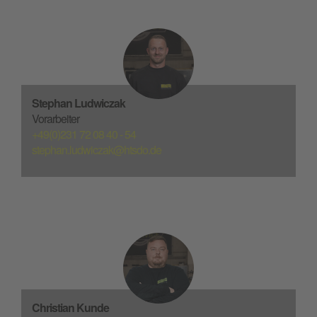
Stephan Ludwiczak
Vorarbeiter
+49(0)231 72 08 40 - 54
stephan.ludwiczak@htsdo.de
Christian Kunde